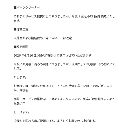
■パーツクリーナー
これまでサービス提供としておりましたが、今後は使用分の料金を頂戴いたし
ます。
■作業工賃
人件費および諸経費の上昇に伴い、一部改定
■改定時期
2026 年4 月16 日以降の作業分より適用させていただきます
※既にお見積り済みの案件につきましては、原則としてお見積り時の金額にて
対応い
たします。
お客様にはご負担をおかけすることとなり大変心苦しい限りではございます
が、今後も
品質・サービスの維持向上に努めてまいりますので、何卒ご理解賜りますよう
お願い申
し上げます。
今後とも変わらぬご愛顧のほど、よろしくお願い申し上げます。