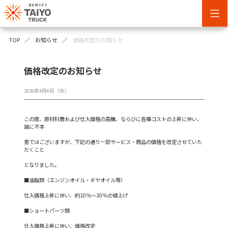
TOP
お知らせ
価格改定のお知らせ
価格改定のお知らせ
2026年4月8日（水）
この度、原材料費および仕入価格の高騰、ならびに各種コストの上昇に伴い、
誠に不本
意ではございますが、下記の通り一部サービス・商品の価格を改定させていた
だくこと
となりました。
■油脂類（エンジンオイル・ギヤオイル等）
仕入価格上昇に伴い、約10％～30％の値上げ
■ショートパーツ類
仕入価格上昇に伴い、価格改定