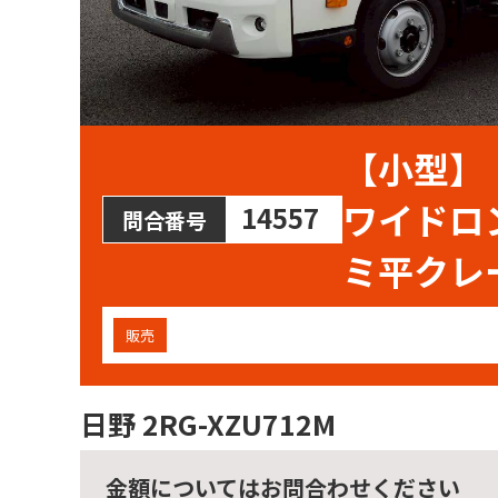
【小型】
ワイ
14557
問合番号
ミ平クレ
販売
日野 2RG-XZU712M
金額についてはお問合わせください