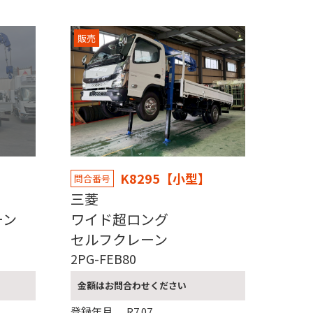
販売
】
K8295【小型】
問合番号
三菱
ーン
ワイド超ロング
セルフクレーン
2PG-FEB80
金額はお問合わせください
登録年月
R7.07