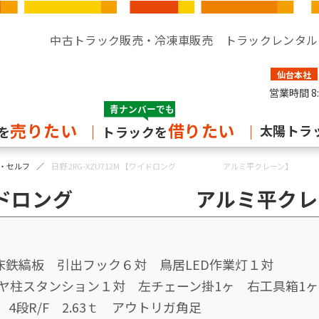
中古トラック販売・冷凍車販売 トラックレンタル
仙台本社
営業時間
8
売りたい
借りたい
太陽トラ
を
トラックを
・セルフ
日野 2RG-XZU712M 【ワイドロング アルミ平クレーン】
M 【ワイドロング アルミ平クレ
 床鉄縞板 引出フック６対 鳥居LED作業灯１対
スタンション１対 左チェーン掛1ヶ 右工具箱1ヶ
 4段R/F 2.63ｔ アウトリガ角足