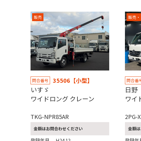
販売
販売・
35506【小型】
問合番号
問合番
いすゞ
日
ワイドロング クレーン
ワイ
TKG-NPR85AR
2PG-
金額はお問合わせください
金額は
登録年月
H24.12
登録年