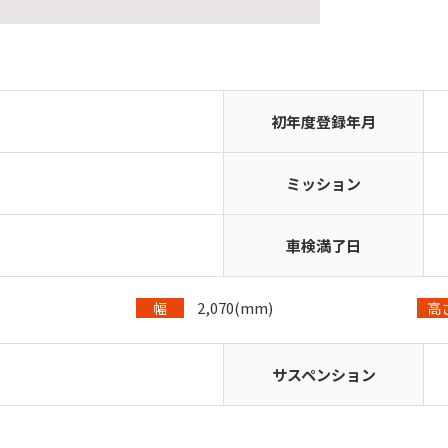
初年度登録年月
ミッション
車検満了日
2,070(mm)
幅
高
サスペンション