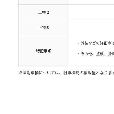
上物２
上物３
・外装などの詳細等
特記事項
・その他、点検、加
※抹消車輌については、旧車検時の積載量となりま