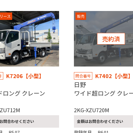
リース
販売
売約済
K7206【小型】
K7402【小型
号
問合番号
野
日野
ドロング クレーン
ワイド超ロング クレ
XZU712M
2KG-XZU720M
お問合わせください
金額はお問合わせください
月
R5.07
登録年月
R6.01