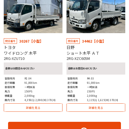
30267【小型】
34462【小型】
問合番号
問合番号
トヨタ
日野
ワイドロング 木平
ショート木平 ＡＴ
2RG-XZU710
2RG-XZC605M
金額はお問合わせください
金額はお問合わせください
登録年月
R2.04
登録年月
R4.03
走行距離
91,800km
走行距離
91,000km
車検有無
一時抹消
車検有無
一時抹消
馬力
150PS
馬力
150PS
積載量
2,000kg
積載量
2,000kg
庫内寸法
4,350(L) 2,090(W) 370(H)
庫内寸法
3,115(L) 1,615(W) 370(H)
詳細を見る
詳細を見る