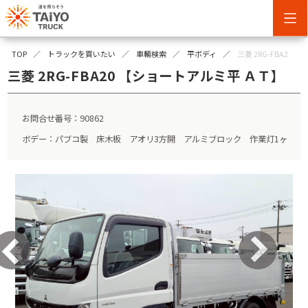
TOP
トラックを買いたい
車輌検索
平ボディ
三菱 2RG-FBA20
三菱 2RG-FBA20 【ショートアルミ平 ＡＴ】
お問合せ番号：90862
ボデー：パブコ製 床木板 アオリ3方開 アルミブロック 作業灯1ヶ