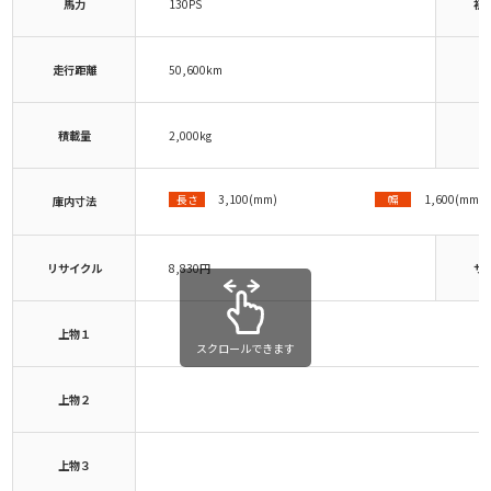
馬力
130PS
初
走行距離
50,600km
積載量
2,000kg
3,100(mm)
1,600(mm)
長さ
幅
庫内寸法
リサイクル
8,830円
サ
上物１
スクロールできます
上物２
上物３