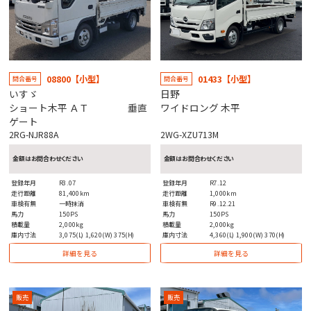
08800【小型】
01433【小型】
問合番号
問合番号
いすゞ
日野
ショート木平 ＡＴ 垂直
ワイドロング 木平
ゲート
2RG-NJR88A
2WG-XZU713M
金額はお問合わせください
金額はお問合わせください
登録年月
R3.07
登録年月
R7.12
走行距離
81,400km
走行距離
1,000km
車検有無
一時抹消
車検有無
R9.12.21
馬力
150PS
馬力
150PS
積載量
2,000kg
積載量
2,000kg
庫内寸法
3,075(L) 1,620(W) 375(H)
庫内寸法
4,360(L) 1,900(W) 370(H)
詳細を見る
詳細を見る
販売
販売