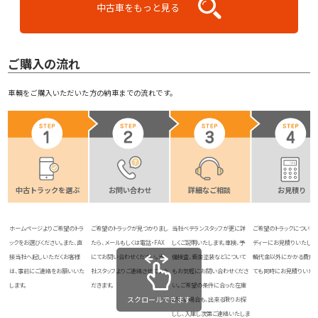
中古車をもっと見る
ご購入の流れ
車輌をご購入いただいた方の納車までの流れです。
中古トラックを選ぶ
お問い合わせ
詳細なご相談
お見積り
ホームページよりご希望のトラ
ご希望のトラックが見つかりまし
当社ベテランスタッフが更に詳
ご希望のトラックについて
ックをお選びください。また、直
たら、メールもしくは電話・FAX
しくご説明いたします。車検、予
ディーにお見積りいたしま
接当社へ起しいただくお客様
にてお問い合わせください。当
備検査、鈑金塗装などについて
輌代金以外にかかる費用
は、事前にご連絡をお願いいた
社スタッフよりご連絡させていた
もお気軽にお問い合わせくださ
ても同時にお見積りいたし
します。
だきます。
い。ご希望の条件に合った在庫
スクロールできます
がない場合も、出来る限りお探
しし、入庫し次第ご連絡いたしま