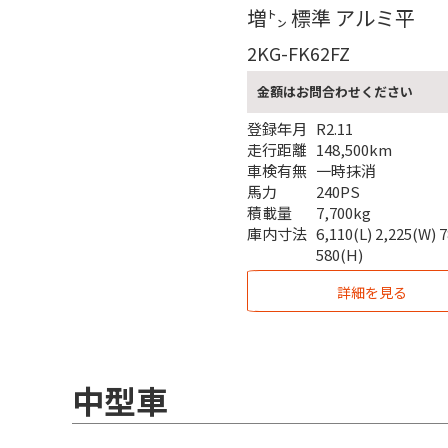
増㌧ 標準 アルミ平
2KG-FK62FZ
金額はお問合わせください
登録年月
R2.11
走行距離
148,500km
車検有無
一時抹消
馬力
240PS
積載量
7,700kg
庫内寸法
6,110(L) 2,225(W) 
580(H)
詳細を見る
中型車