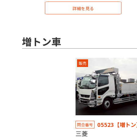
詳細を見る
増トン車
販売
05523【増ト
問合番号
三菱