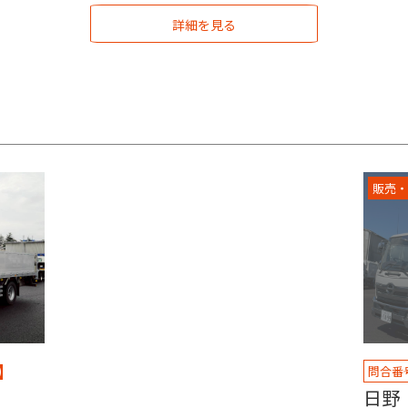
詳細を見る
販売・
ン】
問合番
日