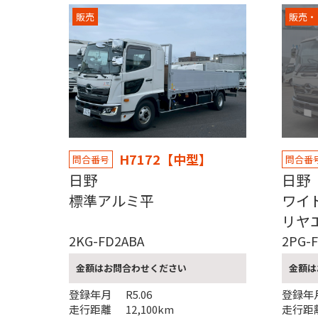
販売
販売・
H7172【中型】
問合番号
問合番
日野
日
標準アルミ平
ワ
リヤ
2KG-FD2ABA
2PG-
金額はお問合わせください
金額は
登録年月
R5.06
登録年
走行距離
12,100km
走行距