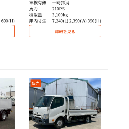
車検有無
一時抹消
馬力
210PS
積載量
3,100kg
) 690(H)
庫内寸法
7,240(L) 2,390(W) 390(H)
詳細を見る
販売