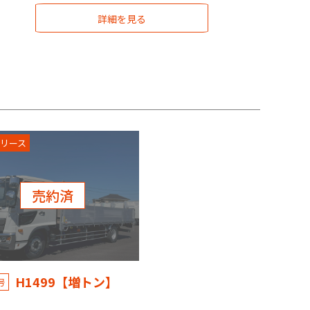
詳細を見る
リース
売約済
H1499【増トン】
号
野