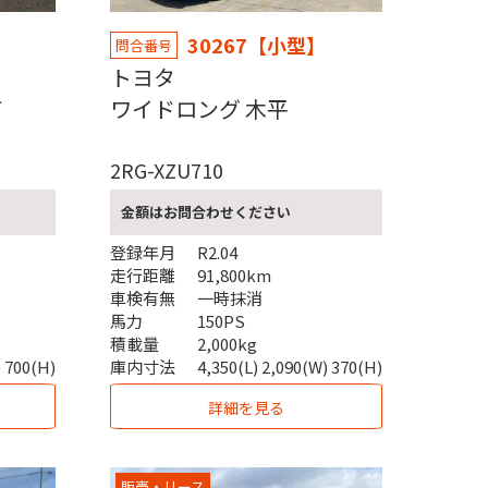
30267【小型】
問合番号
トヨタ
Ｔ
ワイドロング 木平
2RG-XZU710
金額はお問合わせください
登録年月
R2.04
走行距離
91,800km
車検有無
一時抹消
馬力
150PS
積載量
2,000kg
) 700(H)
庫内寸法
4,350(L) 2,090(W) 370(H)
詳細を見る
販売・リース