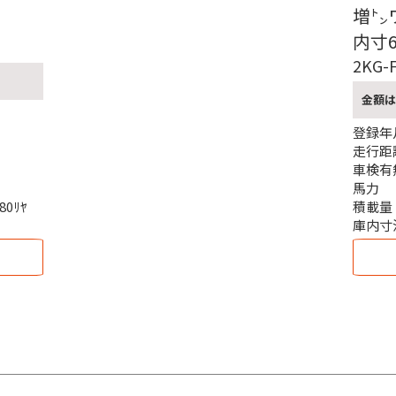
増
内寸6
2KG-
金額は
登録年
走行距
車検有
馬力
780ﾘﾔ
積載量
庫内寸