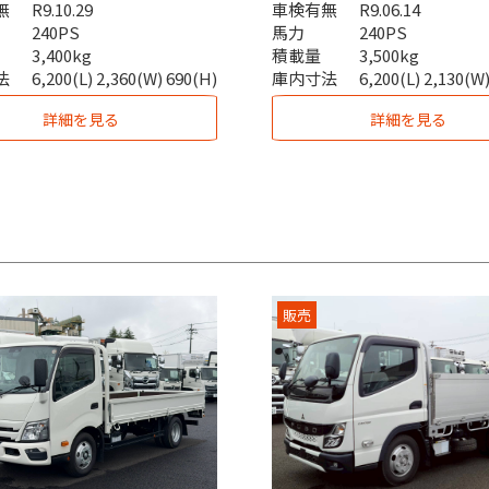
無
R9.10.29
車検有無
R9.06.14
240PS
馬力
240PS
3,400kg
積載量
3,500kg
法
6,200(L) 2,360(W) 690(H)
庫内寸法
6,200(L) 2,130(W
詳細を見る
詳細を見る
販売