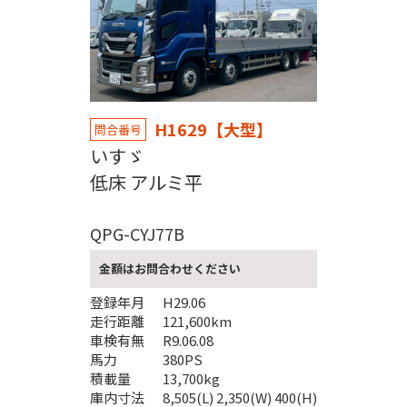
H1629【大型】
問合番号
いすゞ
低床 アルミ平
QPG-CYJ77B
金額はお問合わせください
登録年月
H29.06
走行距離
121,600km
車検有無
R9.06.08
馬力
380PS
積載量
13,700kg
庫内寸法
8,505(L) 2,350(W) 400(H)