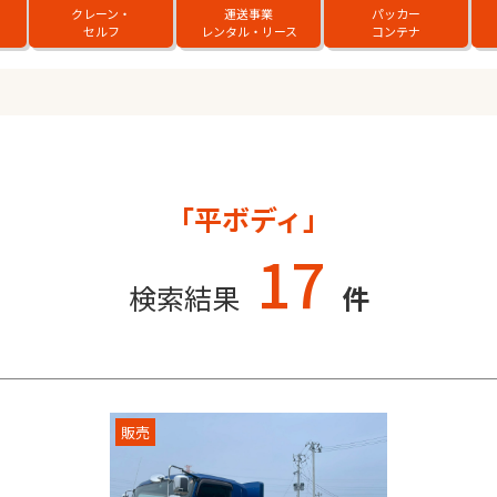
クレーン・
運送事業
パッカー
セルフ
レンタル・リース
コンテナ
「平ボディ」
17
検索結果
件
販売