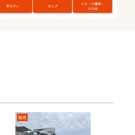
バス・介護車・
平ボディ
ダンプ
その他
販売