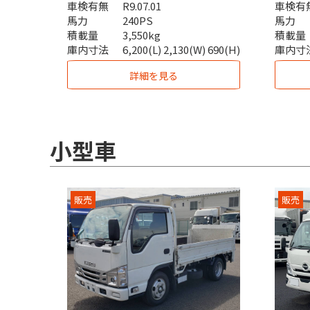
車検有無
R9.07.01
車検有
馬力
240PS
馬力
積載量
3,550kg
積載量
庫内寸法
6,200(L) 2,130(W) 690(H)
庫内寸
詳細を見る
小型車
販売
販売