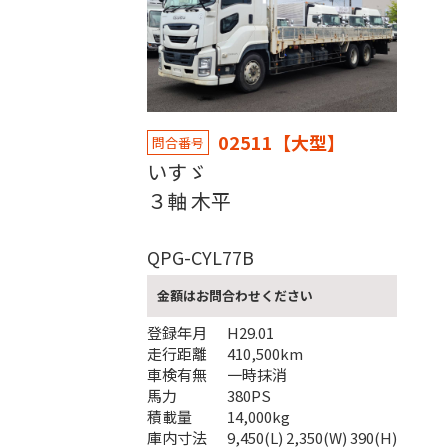
02511【大型】
問合番号
いすゞ
３軸 木平
QPG-CYL77B
金額はお問合わせください
登録年月
H29.01
走行距離
410,500km
車検有無
一時抹消
馬力
380PS
積載量
14,000kg
庫内寸法
9,450(L) 2,350(W) 390(H)