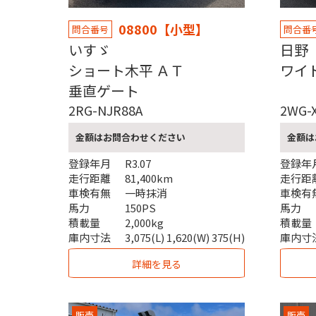
08800【小型】
問合番号
問合番
いすゞ
日
ショート木平 ＡＴ
ワイ
垂直ゲート
2RG-NJR88A
2WG-
金額はお問合わせください
金額は
登録年月
R3.07
登録年
走行距離
81,400km
走行距
車検有無
一時抹消
車検有
馬力
150PS
馬力
積載量
2,000kg
積載量
庫内寸法
3,075(L) 1,620(W) 375(H)
庫内寸
詳細を見る
販売
販売