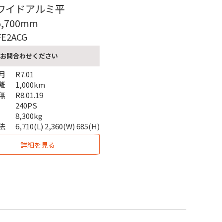
㌧ワイドアルミ平
,700mm
FE2ACG
お問合わせください
月
R7.01
離
1,000km
無
R8.01.19
240PS
8,300kg
法
6,710(L) 2,360(W) 685(H)
詳細を見る