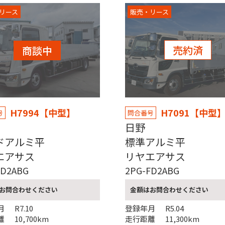
リース
販売・リース
売約済
商談中
H7994【中型】
H7091【中型
号
問合番号
野
日野
イドアルミ平
標準アル
エアサス
リヤエアサス
FD2ABG
2PG-FD2ABG
お問合わせください
金額はお問合わせください
月
R7.10
登録年月
R5.04
離
10,700km
走行距離
11,300km