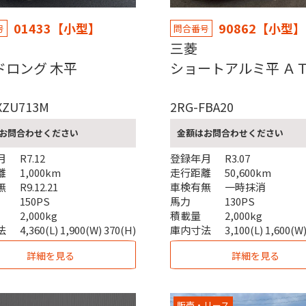
01433【小型】
90862【小型】
号
問合番号
野
三菱
ドロング 木平
ショートアルミ平 Ａ
XZU713M
2RG-FBA20
お問合わせください
金額はお問合わせください
月
R7.12
登録年月
R3.07
離
1,000km
走行距離
50,600km
無
R9.12.21
車検有無
一時抹消
150PS
馬力
130PS
2,000kg
積載量
2,000kg
法
4,360(L) 1,900(W) 370(H)
庫内寸法
3,100(L) 1,600(W
詳細を見る
詳細を見る
販売・リース