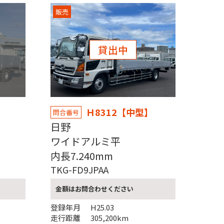
販売
貸出中
】
Ｈ8312【中型】
問合番号
日野
ミ平
ワイドアルミ平
内長7.240mm
TKG-FD9JPAA
金額はお問合わせください
登録年月
H25.03
走行距離
305,200km