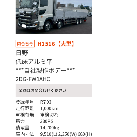
H1516【大型】
問合番号
日野
低床アルミ平
***自社製作ボデー***
2DG-FW1AHC
金額はお問合わせください
登録年月
R7.03
走行距離
1,000km
車検有無
車検切れ
馬力
380PS
積載量
14,700kg
庫内寸法
9,510(L) 2,350(W) 680(H)