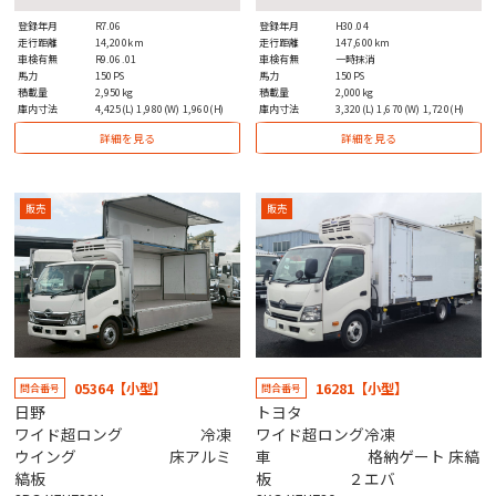
登録年月
R7.06
登録年月
H30.04
走行距離
14,200km
走行距離
147,600km
車検有無
R9.06.01
車検有無
一時抹消
馬力
150PS
馬力
150PS
積載量
2,950kg
積載量
2,000kg
庫内寸法
4,425(L) 1,980(W) 1,960(H)
庫内寸法
3,320(L) 1,670(W) 1,720(H)
詳細を見る
詳細を見る
販売
販売
05364【小型】
16281【小型】
問合番号
問合番号
日野
トヨタ
ワイド超ロング 冷凍
ワイド超ロング冷凍
ウイング 床アルミ
車 格納ゲート 床縞
縞板
板 ２エバ