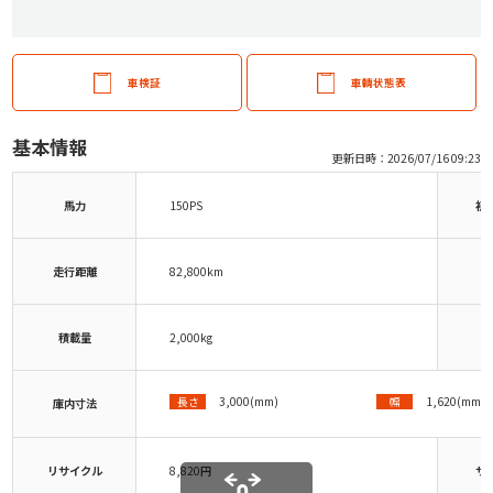
車検証
車輌状態表
基本情報
更新日時：2026/07/16 09:23
馬力
150PS
初
走行距離
82,800km
積載量
2,000kg
3,000(mm)
1,620(mm)
長さ
幅
庫内寸法
リサイクル
8,820円
サ