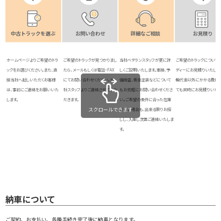
中古トラックを選ぶ
お問い合わせ
詳細なご相談
お見積り
ホームページよりご希望のトラ
ご希望のトラックが見つかりまし
当社ベテランスタッフが更に詳
ご希望のトラックについて
ックをお選びください。また、直
たら、メールもしくは電話・FAX
しくご説明いたします。車検、予
ディーにお見積りいたしま
接当社へ起しいただくお客様
にてお問い合わせください。当
備検査、鈑金塗装などについて
輌代金以外にかかる費用
は、事前にご連絡をお願いいた
社スタッフよりご連絡させていた
もお気軽にお問い合わせくださ
ても同時にお見積りいたし
します。
だきます。
い。ご希望の条件に合った在庫
スクロールできます
がない場合も、出来る限りお探
しし、入庫し次第ご連絡いたしま
す。
納車について
ご契約、お支払い、各種手続き完了後に納車となります。