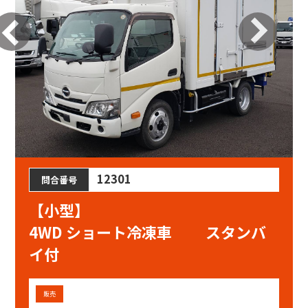
12301
問合番号
【小型】
4WD ショート冷凍車 スタンバ
イ付
販売