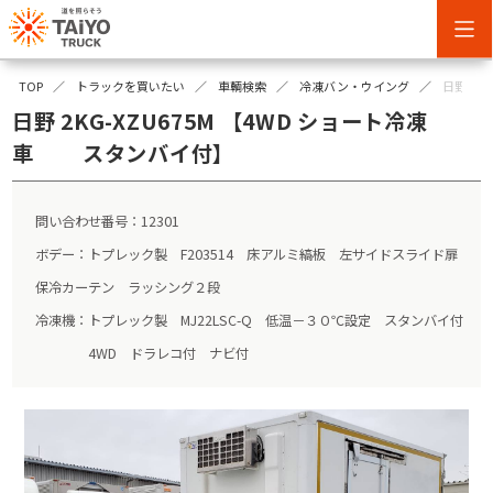
TOP
トラックを買いたい
車輌検索
冷凍バン・ウイング
日野 2K
日野 2KG-XZU675M 【4WD ショート冷凍
車 スタンバイ付】
問い合わせ番号：12301
ボデー：トプレック製 F203514 床アルミ縞板 左サイドスライド扉
保冷カーテン ラッシング２段
冷凍機：トプレック製 MJ22LSC-Q 低温－３０℃設定 スタンバイ付
4WD ドラレコ付 ナビ付