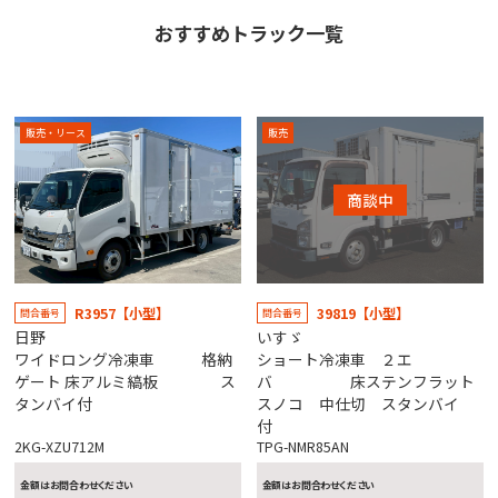
おすすめトラック一覧
販売・リース
販売
商談中
R3957【小型】
39819【小型】
問合番号
問合番号
日野
いすゞ
ワイドロング冷凍車 格納
ショート冷凍車 ２エ
ゲート 床アルミ縞板 ス
バ 床ステンフラット
タンバイ付
スノコ 中仕切 スタンバイ
付
2KG-XZU712M
TPG-NMR85AN
金額はお問合わせください
金額はお問合わせください