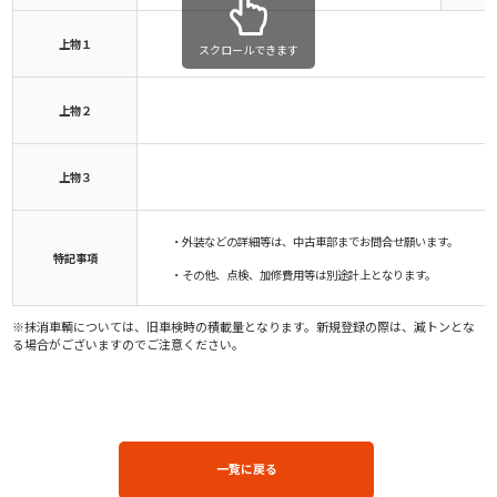
上物１
スクロールできます
上物２
上物３
・外装などの詳細等は、中古車部までお問合せ願います。
特記事項
・その他、点検、加修費用等は別途計上となります。
※抹消車輌については、旧車検時の積載量となります。新規登録の際は、減トンとな
る場合がございますのでご注意ください。
一覧に戻る