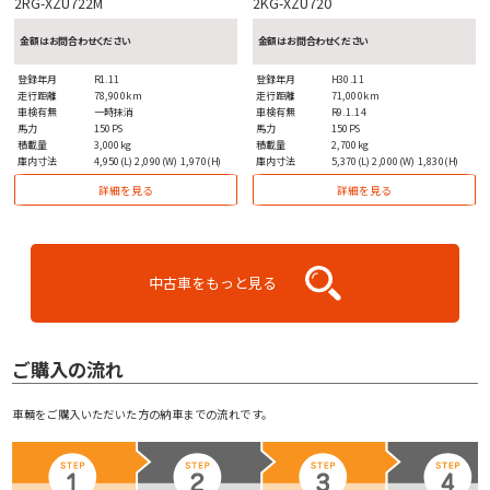
2RG-XZU722M
2KG-XZU720
金額はお問合わせください
金額はお問合わせください
登録年月
R1.11
登録年月
H30.11
走行距離
78,900km
走行距離
71,000km
車検有無
一時抹消
車検有無
R9.1.14
馬力
150PS
馬力
150PS
積載量
3,000kg
積載量
2,700kg
庫内寸法
4,950(L) 2,090(W) 1,970(H)
庫内寸法
5,370(L) 2,000(W) 1,830(H)
詳細を見る
詳細を見る
中古車をもっと見る
ご購入の流れ
車輌をご購入いただいた方の納車までの流れです。